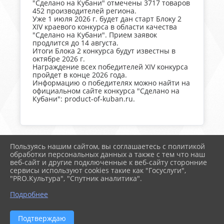
"Сделано на Кубани" отмечены 3717 товаров
452 производителей региона.
Уже 1 июля 2026 г. будет дан старт Блоку 2
XIV краевого конкурса в области качества
"Сделано на Кубани". Прием заявок
продлится до 14 августа.
Итоги Блока 2 конкурса будут известны в
октябре 2026 г.
Награждение всех победителей XIV конкурса
пройдет в конце 2026 года.
Информацию о победителях можно найти на
официальном сайте конкурса "Сделано на
Кубани": product-of-kuban.ru.
Пользуясь нашим сайтом, вы соглашаетесь с политикой
2026 г. тимрегион.рф
обработки персональных данных а также с тем что наш
Вход
веб-сайт и другие подключенные к веб-сайту сторонние
Карта сайта
сервисы используют cookies такие как "Госуслуги",
Политика обработки персональных данных
"PRO.Культура", "Спутник аналитика".
Подробнее
Сделано на KubCMS
Разработка и поддержка
Подтверждаю