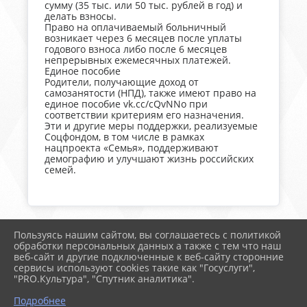
сумму (35 тыс. или 50 тыс. рублей в год) и
делать взносы.
Право на оплачиваемый больничный
возникает через 6 месяцев после уплаты
годового взноса либо после 6 месяцев
непрерывных ежемесячных платежей.
Единое пособие
Родители, получающие доход от
самозанятости (НПД), также имеют право на
единое пособие vk.cc/cQvNNo при
соответствии критериям его назначения.
Эти и другие меры поддержки, реализуемые
Соцфондом, в том числе в рамках
нацпроекта «Семья», поддерживают
демографию и улучшают жизнь российских
семей.
Пользуясь нашим сайтом, вы соглашаетесь с политикой
2026 г. тимрегион.рф
обработки персональных данных а также с тем что наш
Вход
веб-сайт и другие подключенные к веб-сайту сторонние
Карта сайта
сервисы используют cookies такие как "Госуслуги",
Политика обработки персональных данных
"PRO.Культура", "Спутник аналитика".
Подробнее
Сделано на KubCMS