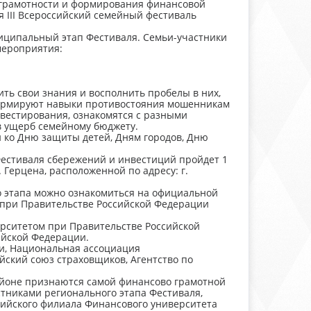
грамотности и формирования финансовой
ся III Всероссийский семейный фестиваль
ниципальный этап Фестиваля. Семьи-участники
мероприятия:
ть свои знания и восполнить пробелы в них,
сформируют навыки противостояния мошенникам
вестирования, ознакомятся с разными
 в ущерб семейному бюджету.
 ко Дню защиты детей, Дням городов, Дню
естиваля сбережений и инвестиций пройдет 1
 Герцена, расположенной по адресу: г.
 этапа можно ознакомиться на официальной
 при Правительстве Российской Федерации
рситетом при Правительстве Российской
йской Федерации.
, Национальная ассоциация
йский союз страховщиков, Агентство по
айоне признаются самой финансово грамотной
тниками регионального этапа Фестиваля,
сийского филиала Финансового университета