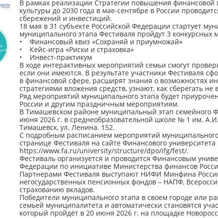
В рамках реализации Стратегии повышения финансовой 
культуры до 2030 года в мае-сентябре в России проводит
сбережений и инвестиций.
18 мая в 31 субъекте Российской Федерации стартует му
муниципального этапа Фестиваля пройдут 3 конкурсных 
• Финансовый квиз «Сохраняй и приумножай»
• Кейс-игра «Риски и страховка»
• Инвест-практикум
В ходе интерактивных мероприятий семьи смогут провери
если они имеются. В результате участники Фестиваля 
в финансовой сфере, расширят знания о возможностях ин
стратегиями вложения средств, узнают, как сберегать не
Ряд мероприятий муниципального этапа будет приурочен
России и другим праздничным мероприятиям.
В Тимашевском районе муниципальный этап семейного Ф
июня 2026 г. в среднеобразовательной школе № 1 им. А.И.
Тимашевск, ул. Ленина. 152.
С подробным расписанием мероприятий муниципального
странице Фестиваля на сайте Финансового университета
https://www.fa.ru/university/structure/dpo/ifg/fest/.
Фестиваль организуется и проводится Финансовым униве
Федерации по инициативе Министерства финансов Росси
Партнерами Фестиваля выступают НИФИ Минфина России
негосударственных пенсионных фондов – НАПФ, Всеросси
страхованию вкладов.
Победители муниципального этапа в своем городе или р
семьей муниципалитета и автоматически становятся учас
который пройдёт в 20 июня 2026 г. на площадке Новорос