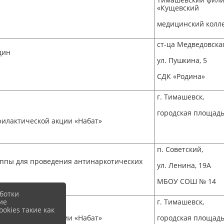
«Кущевский
медицинский колл
ст-ца Медведовска
дин
ул. Пушкина, 5
СДК «Родина»
г. Тимашевск,
городская площад
филактической акции «Набат»
п. Советский,
уппы для проведения антинаркотических
ул. Ленина, 19А
МБОУ СОШ № 14
ботки
г. Тимашевск,
ие
okies такие как
филактической акции «Набат»
городская площад