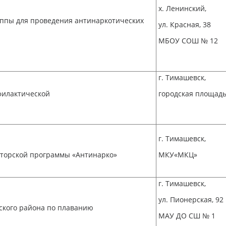
х. Ленинский,
уппы для проведения антинаркотических
ул. Красная, 38
МБОУ СОШ № 12
г. Тимашевск,
филактической
городская площад
г. Тимашевск,
аторской программы «Антинарко»
МКУ«МКЦ»
г. Тимашевск,
ул. Пионерская, 92
ского района по плаванию
МАУ ДО СШ № 1