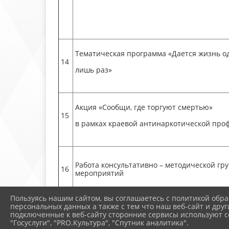
Тематическая программа «Дается жизнь о
14
лишь раз»
Акция «Сообщи, где торгуют смертью»
15
в рамках краевой антинаркотической про
Работа консультативно – методической гр
16
мероприятий
Пользуясь нашим сайтом, вы соглашаетесь с политикой обра
Акция «Сообщи где торгуют смертью»
персональных данных а также с тем что наш веб-сайт и друг
17
подключенные к веб-сайту сторонние сервисы используют co
в рамках краевой антинаркотической про
"Госуслуги", "PRO.Культура", "Спутник аналитика".