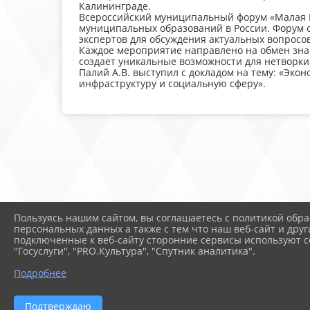
Калининграде.
Всероссийский муниципальный форум «Малая Р
муниципальных образований в России. Форум 
экспертов для обсуждения актуальных вопросов
Каждое мероприятие направлено на обмен зна
создает уникальные возможности для нетворки
Палий А.В. выступил с докладом на тему: «Эко
инфраструктуру и социальную сферу».
Пользуясь нашим сайтом, вы соглашаетесь с политикой обра
персональных данных а также с тем что наш веб-сайт и друг
подключенные к веб-сайту сторонние сервисы используют co
"Госуслуги", "PRO.Культура", "Спутник аналитика".
Подробнее
Подтверждаю