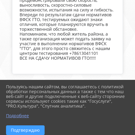
продемонстрировали свою скорость,
выносливость, скоростно-силовые
возможности, испытания на силу и гибкость.
Впереди по результатам сдачи нормативов
ВФСК ГТО, тестируемых ожидают знаки
отличия, которые планируются вручить в
торжественной обстановке.
Напоминаем, что любой житель района, а
также организация может подать заявку на
участие в выполнении нормативов ВФСК
"ГТО", для этого просто свяжитесь с нашим
центром тестирования +78613041101
ВСЕ НА СДАЧУ НОРМАТИВОВ ГТО!!!!!
Пользуясь нашим сайтом, вы соглашаетесь с политикой
2026 г. тимрегион.рф
обработки персональных данных а также с тем что наш
Вход
веб-сайт и другие подключенные к веб-сайту сторонние
Карта сайта
сервисы используют cookies такие как "Госуслуги",
Политика обработки персональных данных
"PRO.Культура", "Спутник аналитика".
Подробнее
Сделано на KubCMS
Разработка и поддержка
Подтверждаю