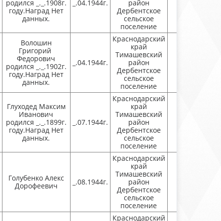
родился _._.1908г.
_.04.1944г.
район
Присутству
году.Наград Нет
Дербентское
данных.
сельское
поселение
Краснодарский
Волошин
край
Григорий
Тимашевский
Федорович
_.04.1944г.
район
Присутству
родился _._.1902г.
Дербентское
году.Наград Нет
сельское
данных.
поселение
Краснодарский
Глуходед Максим
край
Иванович
Тимашевский
родился _._.1899г.
_.07.1944г.
район
Присутству
году.Наград Нет
Дербентское
данных.
сельское
поселение
Краснодарский
край
Тимашевский
Голубенко Алекс
_.08.1944г.
район
Присутству
Дорофеевич
Дербентское
сельское
поселение
Краснодарский