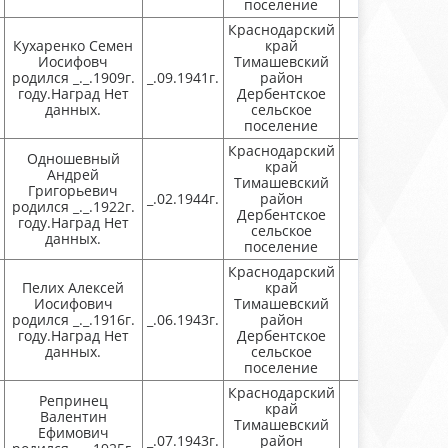
поселение
Краснодарский
Кухаренко Семен
край
Иосифовч
Тимашевский
родился _._.1909г.
_.09.1941г.
район
Присутству
году.Наград Нет
Дербентское
данных.
сельское
поселение
Краснодарский
Одношевный
край
Андрей
Тимашевский
Григорьевич
_.02.1944г.
район
Присутству
родился _._.1922г.
Дербентское
году.Наград Нет
сельское
данных.
поселение
Краснодарский
Пелих Алексей
край
Иосифович
Тимашевский
родился _._.1916г.
_.06.1943г.
район
Присутству
году.Наград Нет
Дербентское
данных.
сельское
поселение
Краснодарский
Репринец
край
Валентин
Тимашевский
Ефимович
_.07.1943г.
район
Присутству