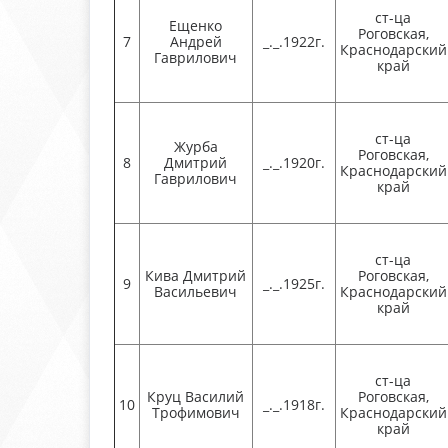
ст-ца
Ещенко
Роговская,
7
Андрей
_._.1922г.
Краснодарский
Гаврилович
край
ст-ца
Журба
Роговская,
8
Дмитрий
_._.1920г.
Краснодарский
Гаврилович
край
ст-ца
Кива Дмитрий
Роговская,
9
_._.1925г.
Васильевич
Краснодарский
край
ст-ца
Круц Василий
Роговская,
10
_._.1918г.
Трофимович
Краснодарский
край