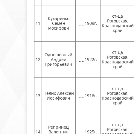
ст-ца
Кухаренко
Роговская,
11
Семен
_._.1909г.
Краснодарский
Иосифовч
край
ст-ца
Одношевный
Роговская,
12
Андрей
_._.1922г.
Краснодарский
Григорьевич
край
ст-ца
Пелих Алексей
Роговская,
13
_._.1916г.
Иосифович
Краснодарский
край
ст-ца
Репринец
Роговская,
14
Валентин
_._.1925г.