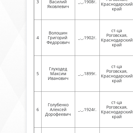
3
Василий
_._.1908г.
Краснодарский
Яковлевич
край
ст-ца
Волошин
Роговская,
4
Григорий
_._.1902г.
Краснодарский
Федорович
край
ст-ца
Глуходед
Роговская,
5
Максим
_._.1899г.
Краснодарский
Иванович
край
ст-ца
Голубенко
Роговская,
6
Алексей
_._.1924г.
Краснодарский
Дорофеевич
край