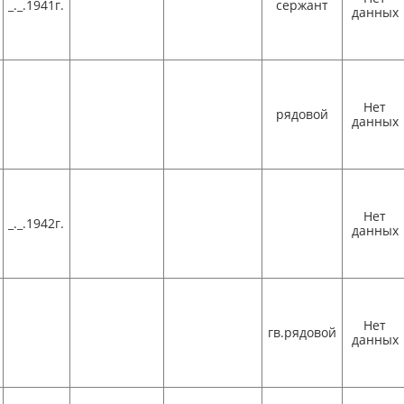
_._.1941г.
сержант
данных
Нет
рядовой
данных
Нет
_._.1942г.
данных
Нет
гв.рядовой
данных