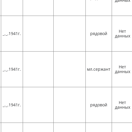
данных
Нет
_._.1941г.
рядовой
данных
Нет
_._.1941г.
мл.сержант
данных
Нет
_._.1941г.
рядовой
данных