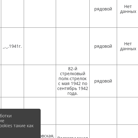
Нет
рядовой
данных
Нет
_._.1941г.
рядовой
данных
82-й
стрелковый
полк-стрелок
рядовой
с мая 1942 по
сентябрь 1942
года.
ботки
ие
okies такие как
ст. Роговская,