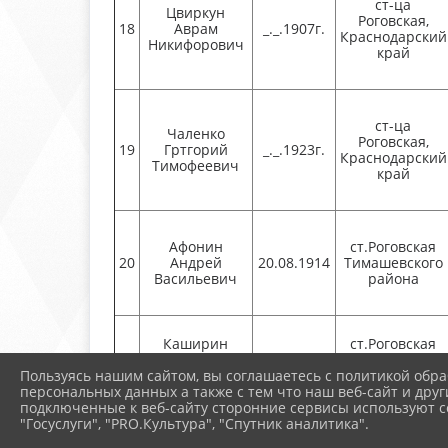
ст-ца
Цвиркун
Роговская,
18
Аврам
_._.1907г.
Краснодарский
Никифорович
край
ст-ца
Чаленко
Роговская,
19
Гртгорий
_._.1923г.
Краснодарский
Тимофеевич
край
Афонин
ст.Роговская
20
Андрей
20.08.1914
Тимашевского
Васильевич
района
Каширин
ст.Роговская
21
Сергей
07.11.1907
Тимашевского
Пользуясь нашим сайтом, вы соглашаетесь с политикой обра
Илларионович
района
персональных данных а также с тем что наш веб-сайт и друг
подключенные к веб-сайту сторонние сервисы используют co
"Госуслуги", "PRO.Культура", "Спутник аналитика".
Желтобрюхов
ст. Роговская,