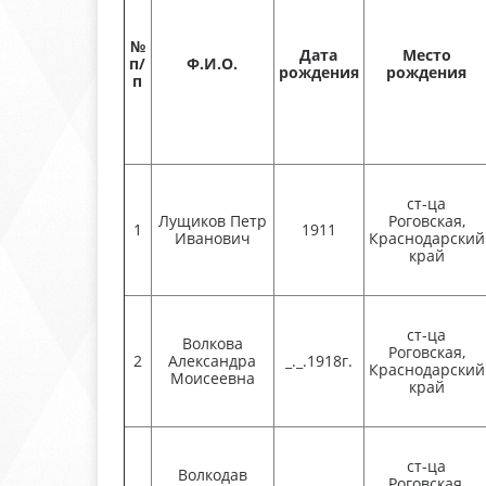
№
Дата
Место
п/
Ф.И.О.
рождения
рождения
п
ст-ца
Лущиков Петр
Роговская,
1
1911
Иванович
Краснодарский
край
ст-ца
Волкова
Роговская,
2
Александра
_._.1918г.
Краснодарский
Моисеевна
край
ст-ца
Волкодав
Роговская,