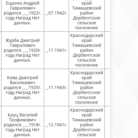
Ещенко Андрей
край
Гаврилович
Тимашевский
родился _._.1922г.
_.07.1942г.
район
Присутству
году.Наград Нет
Дербентское
данных.
сельское
поселение
Краснодарский
Журба Дмитрий
край
Гаврилович
Тимашевский
родился _._.1920г.
_.11.1941г.
район
Присутству
году.Наград Нет
Дербентское
данных.
сельское
поселение
Краснодарский
Кива Дмитрий
край
Васильевич
Тимашевский
родился _._.1925г.
_.11.1943г.
район
Присутству
году.Наград Нет
Дербентское
данных.
сельское
поселение
Краснодарский
Круц Василий
край
Трофимович
Тимашевский
родился _._.1918г.
_.12.1941г.
район
Присутству
году.Наград Нет
Дербентское
данных.
сельское