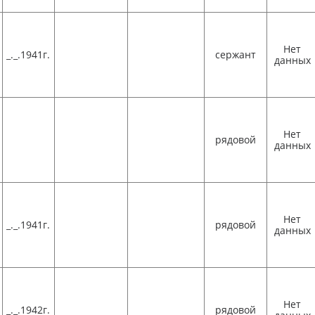
Нет
_._.1941г.
сержант
данных
Нет
рядовой
данных
Нет
_._.1941г.
рядовой
данных
Нет
_._.1942г.
рядовой