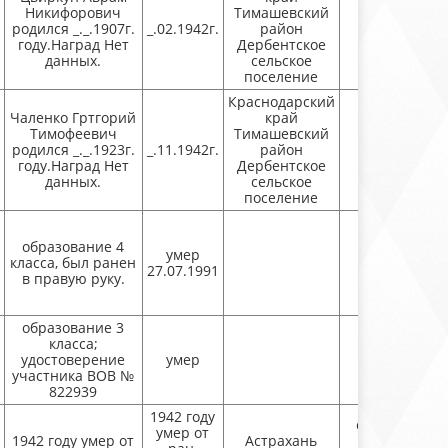
Никифорович
Тимашевский
родился _._.1907г.
_.02.1942г.
район
Присутству
году.Наград Нет
Дербентское
данных.
сельское
поселение
Краснодарский
Чаленко Гртгорий
край
Тимофеевич
Тимашевский
родился _._.1923г.
_.11.1942г.
район
Присутству
году.Наград Нет
Дербентское
данных.
сельское
поселение
образование 4
умер
класса, был ранен
27.07.1991
в правую руку.
образование 3
класса;
удостоверение
умер
участника ВОВ №
822939
1942 году
есть, данные
умер от
1942 году умер от
Астрахань
Филиал ЦА