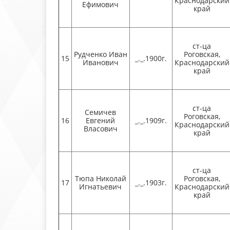
Краснодарский
Ефимович
край
ст-ца
Рудченко Иван
Роговская,
15
_._.1900г.
Иванович
Краснодарский
край
ст-ца
Семичев
Роговская,
16
Евгений
_._.1909г.
Краснодарский
Власович
край
ст-ца
Тюпа Николай
Роговская,
17
_._.1903г.
Игнатьевич
Краснодарский
край