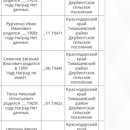
родился _._.1925г.
Дербентское
году.Наград Нет
сельское
данных.
поселение
Краснодарский
Рудченко Иван
край
Иванович
Тимашевский
родился _._.1900г.
_.11.1941г.
район
Присутству
году.Наград Нет
Дербентское
данных.
сельское
поселение
Краснодарский
Семичев Евгений
край
Власович родился
Тимашевский
в 1909
_.06.1944г.
район
Присутству
году.Наград не
Дербентское
имеет.
сельское
поселение
Краснодарский
Тюпа Николай
край
Игнатьевич
Тимашевский
родился _._.1903г.
_.01.1942г.
район
Присутству
году.Наград Нет
Дербентское
данных.
сельское
поселение
Краснодарский
Цвиркун Аврам
край