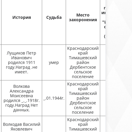
человеке 
государстве
информацио
Место
История
Судьба
системе
захоронения
"Интерактив
сервис "Пам
народа"
(https://pamy
naroda.ru/
Краснодарский
Лущиков Петр
край
Иванович
Тимашевский
родился 1911
умер
район
Присутству
году.Наград .не
Дербентское
имеет.
сельское
поселение
Краснодарский
Волкова
край
Александра
Тимашевский
Моисеевна
_.01.1944г.
район
Присутству
родился _._.1918г.
Дербентское
году.Наград Нет
сельское
данных.
поселение
Краснодарский
Волкодав Василий
край
Яковлевич
Тимашевский