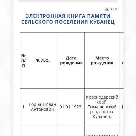
319
ЭЛЕКТРОННАЯ КНИГА ПАМЯТИ
СЕЛЬСКОГО ПОСЕЛЕНИЯ КУБАНЕЦ
№
Дата
Место
Дат
п/
Ф.И.О.
рождения
рождения
приз
п
Краснодарский
край,
Горбач Иван
1
01.01.1923г
Тимашевский
15.10.
Антонович
р-н, совхоз
Кубанец;