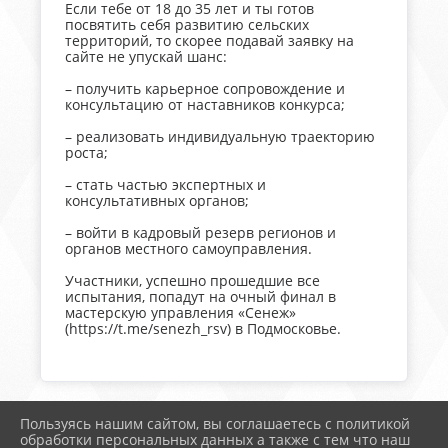
Если тебе от 18 до 35 лет и ты готов
посвятить себя развитию сельских
территорий, то скорее подавай заявку на
сайте не упускай шанс:
– получить карьерное сопровождение и
консультацию от наставников конкурса;
– реализовать индивидуальную траекторию
роста;
– стать частью экспертных и
консультативных органов;
– войти в кадровый резерв регионов и
органов местного самоуправления.
Участники, успешно прошедшие все
испытания, попадут на очный финал в
мастерскую управления «Сенеж»
(https://t.me/senezh_rsv) в Подмосковье.
Пользуясь нашим сайтом, вы соглашаетесь с политикой
2026 г. тимрегион.рф
обработки персональных данных а также с тем что наш