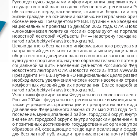
Руководствуясь задачами информирования широких круг
государственной власти в деле обеспечения регионами 
обязательств перед населением, снижения бедности и нер
жизни граждан на основании базовых, интегральных орие
обозначенных Президентом РФ В.В. Путиным на Заседани
национальным проектам 15 декабря 2022 года, ОИА «Ново
«Экономическая политика России» формируют на портале 
новостной лекторий «Субъекты РФ — навстречу гражданам 
narod.ru/subekty-rf-navstrechu-grazhd.
Целью данного бесплатного информационного ресурса я
направлений деятельности региональных и муниципальн
общественного доверия к власти в вопросах занятости и
культурно-спортивного, научно-образовательного потенц
социальной защиты населения субъектов Российской Фед
новостного лектория ОИА «Новости России» https://www.k
Президента РФ В.В.Путина «О национальных целях развити
необходимость увеличения численности населения стран
комфортных условий для их проживания. Более подробная
narod.ru/subekty-rf-navstrechu-grazhd..
Участники формирования Федерального новостного лект
России 2024» : федеральные, региональные и муниципал
также учреждения, организации и предприятия всех вид
добавлений Федерального закона от 27 мая 2014 года № 1
поселение, муниципальный район, городской округ, внут
значения, городской округ с внутригородским делением,
о позитивных достижениях государственных органов упр
образований, освещающие тенденции реализации федер
для бесплатной публикации принимаются на почту info@k