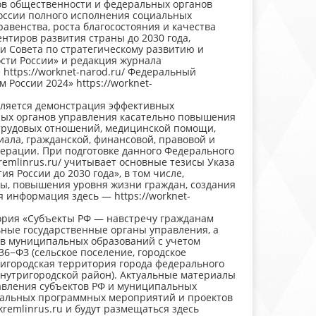
ов общественности и федеральных органов
России полного исполнения социальных
авенства, роста благосостояния и качества
нтиров развития страны до 2030 года,
и Совета по стратегическому развитию и
сти России» и редакция журнала
https://worknet-narod.ru/ Федеральный
России 2024» https://worknet-
вляется демонстрация эффективных
ых органов управления касательно повышения
 трудовых отношений, медицинской помощи,
иала, гражданской, финансовой, правовой и
ерации. При подготовке данного Федерального
remlinrus.ru/ учитывает основные тезисы Указа
я России до 2030 года», в том числе,
ы, повышения уровня жизни граждан, создания
 информация здесь — https://worknet-
ория «Субъекты РФ — навстречу гражданам
ьные государственные органы управления, а
ов муниципальных образований с учетом
36−ФЗ (сельское поселение, городское
ригородская территория города федерального
 внутригородской район). Актуальные материалы
авления субъектов РФ и муниципальных
альных программных мероприятий и проектов
remlinrus.ru и будут размещаться здесь