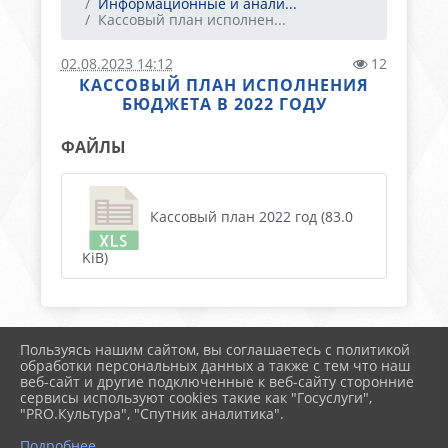
Информационные и анали...
Кассовый план исполнен...
02.08.2023 14:12
12
КАССОВЫЙ ПЛАН ИСПОЛНЕНИЯ
БЮДЖЕТА В 2022 ГОДУ
ФАЙЛЫ
Кассовый план 2022 год (83.0
KiB)
Пользуясь нашим сайтом, вы соглашаетесь с политикой
2026 г. тимрегион.рф
обработки персональных данных а также с тем что наш
Вход
веб-сайт и другие подключенные к веб-сайту сторонние
Карта сайта
сервисы используют cookies такие как "Госуслуги",
Политика обработки персональных данных
"PRO.Культура", "Спутник аналитика".
Подробнее