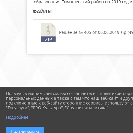
образования Тимашевский район на 2019 год и
ФАЙЛЫ
Решение № 405 от 06.06.2019.zip (49
Пользуясь нашим сайтом, вы соглашаетесь с политикой обра
персональных данных а также с тем что наш веб-сайт и друг
подключенные к веб-сайту сторонние сервисы используют co
"Госуслуги", "PRO.Культура", "Спутник аналитика".
Подробнее
Подтверждаю