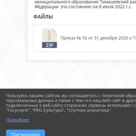
муниципального образования Тимашевский райо
Федерации (по состоянию на 8 июля 2022 г.).
ФАЙЛЫ
Приказ № 50 от 31 декабря 2020 о Т
Пользуясь нашим сайтом, вы соглашаетесь с политикой обра
персональных данных а также с тем что наш веб-сайт и друг
подключенные к веб-сайту сторонние сервисы используют co
"Госуслуги", "PRO.Культура", "Спутник аналитика".
Подробнее
Подтверждаю