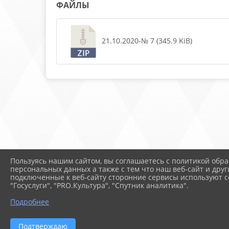
ФАЙЛЫ
21.10.2020-№ 7 (345.9 KiB)
Пользуясь нашим сайтом, вы соглашаетесь с политикой обра
персональных данных а также с тем что наш веб-сайт и друг
подключенные к веб-сайту сторонние сервисы используют co
"Госуслуги", "PRO.Культура", "Спутник аналитика".
Подробнее
Подтверждаю