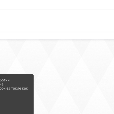
ботки
ие
okies такие как