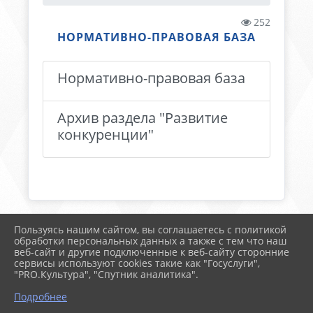
252
НОРМАТИВНО-ПРАВОВАЯ БАЗА
Нормативно-правовая база
Архив раздела "Развитие
конкуренции"
Пользуясь нашим сайтом, вы соглашаетесь с политикой
2026 г. тимрегион.рф
обработки персональных данных а также с тем что наш
Вход
веб-сайт и другие подключенные к веб-сайту сторонние
Карта сайта
сервисы используют cookies такие как "Госуслуги",
Политика обработки персональных данных
"PRO.Культура", "Спутник аналитика".
Подробнее
Сделано на KubCMS
Разработка и поддержка