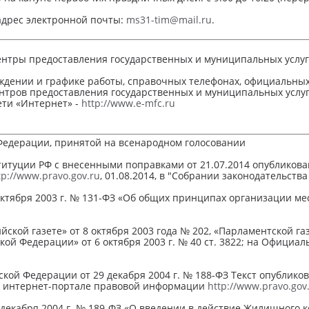
 адрес электронной почты:
ms31-tim@mail.ru
.
тры предоставления государственных и муниципальных услуг К
дении и графике работы, справочных телефонах, официальны
тров предоставления государственных и муниципальных услуг
ти «Интернет» -
http://www.e-mfc.ru
Федерации, принятой на всенародном голосовании
итуции РФ с внесенными поправками от 21.07.2014 опубликов
tp://www.pravo.gov.ru
, 01.08.2014, в "Собрании законодательства Р
октября 2003 г. № 131-ФЗ «Об общих принципах организации ме
йской газете» от 8 октября 2003 года № 202, «Парламентской газ
кой Федерации» от 6 октября 2003 г. № 40 ст. 3822; на Офиц
ой Федерации от 29 декабря 2004 г. № 188-ФЗ Текст опубликова
м интернет-портале правовой информации
http://www.pravo.gov
 декабря 2004 г. № 189-ФЗ «О введении в действие Жилищного 