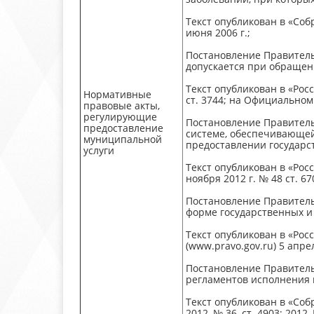
Текст опубликован в «Собр
июня 2006 г.;
Постановление Правитель
допускается при обращен
Текст опубликован в «Росс
Нормативные
ст. 3744; на Официально
правовые акты,
регулирующие
Постановление Правитель
предоставление
системе, обес­печивающей
муниципальной
предоставлении государс
услуги
Текст опубликован в «Росс
ноября 2012 г. № 48 ст.
Постановление Правитель
форме государственных и
Текст опубликован в «Рос
(www.pravo.gov.ru) 5 апре
Постановление Правитель
регламентов исполнения 
Текст опубликован в «Собр
2012, № 36, ст. 4903; 201