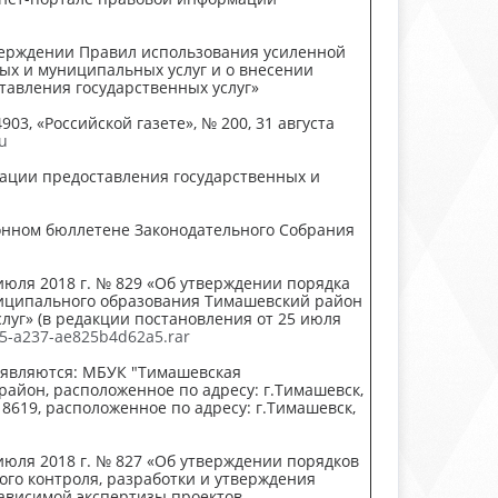
тверждении Правил использования усиленной
х и муниципальных услуг и о внесении
тавления государственных услуг»
03, «Российской газете», № 200, 31 августа
u
изации предоставления государственных и
ионном бюллетене Законодательного Собрания
юля 2018 г. № 829 «Об утверждении порядка
ниципаль­ного образования Тимашевский район
уг» (в редакции постановления от 25 июля
65-a237-ae825b4d62a5.rar
я являются: МБУК "Тимашевская
йон, расположенное по адресу: г.Тимашевск,
8619, расположенное по адресу: г.Тимашевск,
юля 2018 г. № 827 «Об утверждении порядков
го контроля, разработки и утверждения
ависимой экспертизы проектов