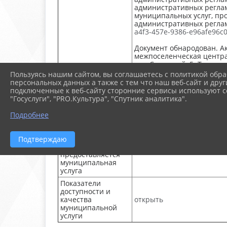
административных реглам
муниципальных услуг, пр
административных регла
a4f3-457e-9386-e96afe96c0
Документ обнародован. А
межпоселенческая центра
пер Советский, 5; Тимаше
ул.Ленина, 154 А.
Пользуясь нашим сайтом, вы соглашаетесь с политикой обра
персональных данных а также с тем что наш веб-сайт и друг
подключенные к веб-сайту сторонние сервисы используют co
Формы заявлений
Скачать форму
"Госуслуги", "PRO.Культура", "Спутник аналитика".
и образцы их
заполнения
Cкачать образец
Подробнее
Требования к
помещениям, в
Подтверждаю
которых
открыть
предоставляется
муниципальная
услуга
Показатели
доступности и
качества
открыть
муниципальной
услуги