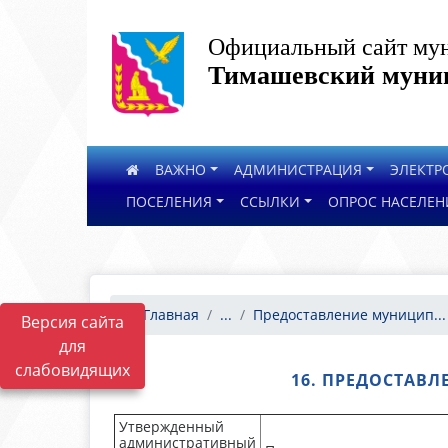
Официальный сайт мун
Тимашевский муниц
ВАЖНО
АДМИНИСТРАЦИЯ
ЭЛЕКТР
ПОСЕЛЕНИЯ
ССЫЛКИ
ОПРОС НАСЕЛЕН
Главная
...
Предоставление муницип...
Версия сайта
для
слабовидящих
16. ПРЕДОСТАВ
Утвержденный
административный