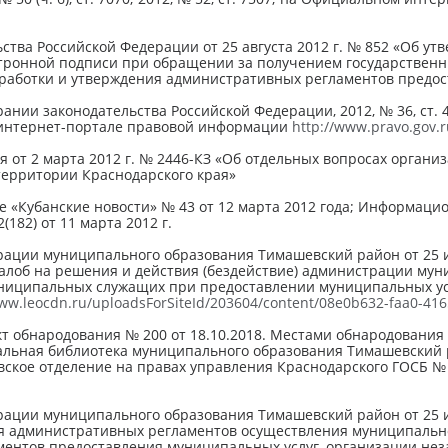
ства Российской Федерации от 25 августа 2012 г. № 852 «Об у
ронной подписи при обращении за получением государственны
работки и утвер­ждения административных регламентов предос
ании законодательства Российской Федерации, 2012, № 36, ст. 49
 интернет-портале правовой информации
http://www.pravo.gov.r
я от 2 марта 2012 г. № 2446-КЗ «Об отдельных вопросах орган
территории Краснодарского края»
те «Кубанские новости» № 43 от 12 марта 2012 года; Информац
(182) от 11 марта 2012 г.
ации муниципального образования Тимашевский район от 25 и
жалоб на решения и действия (бездействие) администрации му
униципальных служащих при предоставлении муниципальных усл
www.leocdn.ru/uploadsForSiteId/203604/content/08e0b632-faa0-41
кт обнародования № 200 от 18.10.2018. Местами обнародовани
льная библиотека муниципального образования Тимашевский ра
вское отделение на правах управления Краснодарского ГОСБ № 
ации муниципального образования Тимашевский район от 25 и
я административных регламентов осуществления муниципально
ентов предоставления муниципальных услуг, организации нез