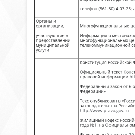
телефон (861-30) 4-03-25;
Органы и
организации,
Многофункциональные цен
участвующие в
Информация о местонахож
предоставлении
многофункциональных цен
муниципальной
телекоммуникационной се
услуги
Конституция Российской 
Официальный текст Конст
правовой информации
ht
Федеральный закон от 6 
Федерации»
Текс опубликован в «Росси
законодательства Российс
http://www.pravo.gov.ru
Жилищный кодекс Российск
года №1, на Официально
Федеральный закон от 29