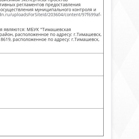
тивных регламентов предоставления
 осуществления муниципального контроля и
dn.ru/uploadsForSiteId/203604/content/97f699af-
ия являются: МБУК "Тимашевская
йон, расположенное по адресу: г.Тимашевск,
8619, расположенное по адресу: г.Тимашевск,