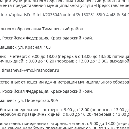
ации муниципального образования Тимашевский район от 30.1
мента предоставления муниципальной услуги «Предоставление
cdn.ru/uploadsForSiteId/203604/content/2c160281-85f0-4a48-8e54
льного образования Тимашевский район
, Российская Федерация, Краснодарский край,
машевск, ул. Красная, 103
 – четверг: с 9.00 до 18.00 (перерыв с 13.00 до 13.50); пятница: 
ных дней: с 9.00 до 16.20 (перерыв с 13.00 до 13.30); выходной
: timashevsk@mo.krasnodar.ru
ественных отношений администрации муниципального образо
, Российская Федерация, Краснодарский край,
машевск, ул. Пионерская, 90А
оты: понедельник – четверг: с 9.00 до 18.00 (перерыв с 13.00 до 
е нерабочих праздничных дней: с 9.00 до 16.20 (перерыв с 13.00 д
вителей: понедельник, вторник, четверг: с 9.00 до 18.00 (переры
); на кануне нерабочих праздничных дней: с 9.00 до 16.20 (перер