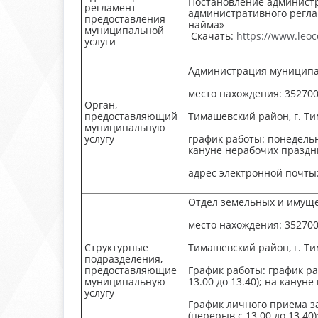
Постановление администр
регламент
административного регла
предоставления
найма»
муниципальной
Скачать:
https://www.leo
услуги
Администрация муниципа
место нахождения: 352700
Орган,
предоставляющий
Тимашевский район, г. Ти
муниципальную
услугу
график работы: понедельник
кануне нерабочих празднич
адрес электронной почты
Отдел земельных и имущ
место нахождения: 352700
Структурные
Тимашевский район, г. Ти
подразделения,
предоставляющие
График работы: график раб
муниципальную
13.00 до 13.40); на канун
услугу
График личного приема зая
(перерыв с 13.00 до 13.40