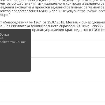
ентов осуществления муниципального контроля и администра
оведения экспертизы проектов административных регламентов
ментов предоставления муниципальных услуг»
https://www.leoc
5f.pdf
кт обнародования № 126.1 от 25.07.2018. Местами обнародован
льная библиотека муниципального образования Тимашевский ра
вское отделение на правах управления Краснодарского ГОСБ № 
ботки
ие
okies такие как