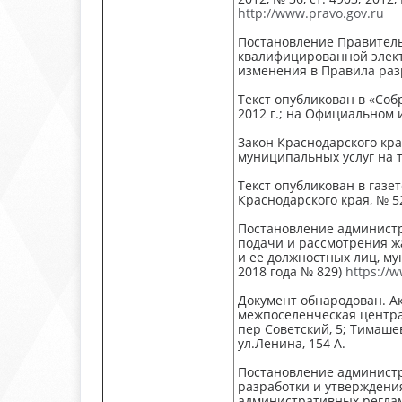
http://www.pravo.gov.ru
Постановление Правитель
квалифицированной элект
изменения в Правила раз
Текст опубликован в «Собр
2012 г.; на Официальном
Закон Краснодарского кра
муниципальных услуг на 
Текст опубликован в газе
Краснодарского края, № 52
Постановление администр
подачи и рассмот­рения 
и ее должностных лиц, м
2018 года № 829)
https://
Документ обнародован. А
межпоселенческая центра
пер Советский, 5; Тимаше
ул.Ленина, 154 А.
Постановление администр
разработки и утверждени
административных реглам