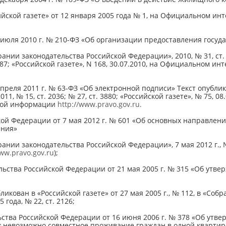
ийской газете» от 12 января 2005 года № 1, на Официальном и
 июля 2010 г. № 210-ФЗ «Об организации предоставления госуд
ании законодательства Российской Федерации», 2010, № 31, ст. 417
 4587; «Российской газете», N 168, 30.07.2010, на Официальном
преля 2011 г. № 63-ФЗ «Об электронной подписи» Текст опубли
11, № 15, ст. 2036; № 27, ст. 3880; «Российской газете», № 75, 
вой информации
http://www.pravo.gov.ru.
кой Федерации от 7 мая 2012 г. № 601 «Об основных направлен
ения»
рании законодательства Российской Федерации», 7 мая 2012 г., 
ww.pravo.gov.ru
);
ьства Российской Федерации от 21 мая 2005 г. № 315 «Об утве
ликован в «Российской газете» от 27 мая 2005 г., № 112, в «Соб
 года, № 22, ст. 2126;
ства Российской Федерации от 16 июня 2006 г. № 378 «Об утв
х невозможно совместное проживание граждан в одной квартир