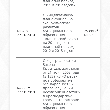
плановый период
2011 и 2012 годов»
Об индикативном
плане социально-
экономического
развития
№52 от
муниципального
29 октября, акт
27.10.2010
образования
№ 39
Тимашевский район
на 2011 год и на
плановый период
2012 и 2013 годов
О ходе реализации
Закона
Краснодарского края
от 21 июля 2008 года
№ 1539-КЗ «О мерах
по профилактике
безнадзорности и
№53 От
правонарушений
27.10.2010
несовершеннолетних
в Краснодарском
крае» на территории
муниципального
образования