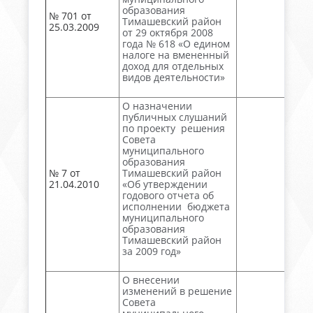
образования
№ 701 от
Тимашевский район
25.03.2009
от 29 октября 2008
года № 618 «О едином
налоге на вмененный
доход для отдельных
видов деятельности»
О назначении
публичных слушаний
по проекту решения
Совета
муниципального
образования
№ 7 от
Тимашевский район
21.04.2010
«Об утверждении
годового отчета об
исполнении бюджета
муниципального
образования
Тимашевский район
за 2009 год»
О внесении
изменений в решение
Совета