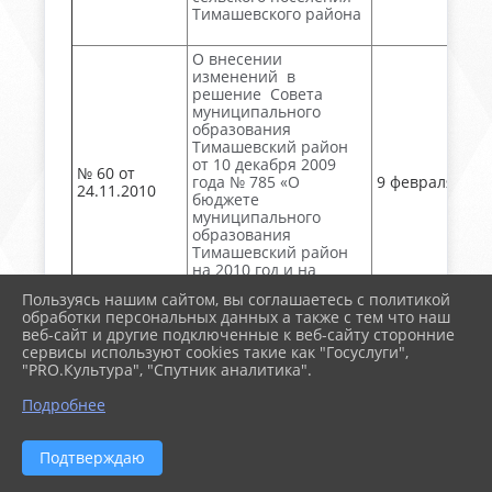
Тимашевского района
О внесении
изменений в
решение Совета
муниципального
образования
Тимашевский район
от 10 декабря 2009
№ 60 от
года № 785 «О
9 февраля, № 1
24.11.2010
бюджете
муниципального
образования
Тимашевский район
на 2010 год и на
плановый период
Пользуясь нашим сайтом, вы соглашаетесь с политикой
2011 и 2012 годов»
обработки персональных данных а также с тем что наш
веб-сайт и другие подключенные к веб-сайту сторонние
Об утверждении
сервисы используют cookies такие как "Госуслуги",
Положения о
"PRO.Культура", "Спутник аналитика".
межбюджетных
№ 61 от
отношениях в
Подробнее
24.11.2010
муниципальном
образовании
Тимашевский район
Подтверждаю