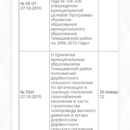
года № 104 «Об
№ 58 От
утверждении
27.10.2010
муниципальной
целевой Программы
«Развитие
образования
муниципального
образования
Тимашевский район
на 2006-2010 годы»
О принятии
муниципальным
образованием
Тимашевский район
полномочий
Дербентского
сельского поселения
по организации в
№ 59от
границах поселения
30 января, № 1
27.10.2010
газоснабжения
12
населения в части
строительства
газопровода высокого
давления в хуторе
Дербентском
Дербентского
сельского поселения