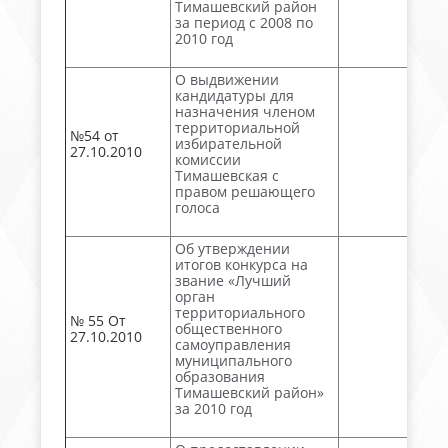
Тимашевский район
за период с 2008 по
2010 год
О выдвижении
кандидатуры для
назначения членом
территориальной
№54 от
избирательной
27.10.2010
комиссии
Тимашевская с
правом решающего
голоса
Об утверждении
итогов конкурса на
звание «Лучший
орган
территориального
№ 55 От
общественного
27.10.2010
самоуправления
муниципального
образования
Тимашевский район»
за 2010 год