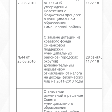
25.08.2010
№ 737 «Об
117-118
утверждении
Положения о
бюджетном процессе
в муниципальном
образовании
Тимашевский район»
О замене дотации из
краевого фонда
финансовой
поддержки
муниципальных
№44 от
районов (городских
28 сентября, №
25.08.2010
округов)
117-118
дополнительным
нормативом
отчислений от налога
на доходы физических
лиц на 2011-2013 годы
О внесении
изменений в решение
Совета
муниципального
образования
Тимашевский район