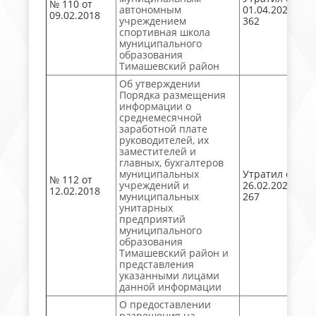
№ 110 от
автономным
01.04.2024 №
09.02.2018
учреждением
362
спортивная школа
муниципального
образования
Тимашевский район
Об утверждении
Порядка размещения
информации о
среднемесячной
заработной плате
руководителей, их
заместителей и
главных, бухгалтеров
муниципальных
Утратил силу
№ 112 от
учреждений и
26.02.2025 №
12.02.2018
муниципальных
267
унитарных
предприятий
муниципального
образования
Тимашевский район и
представления
указанными лицами
данной информации
О предоставлении
разрешения на