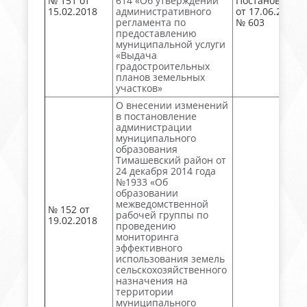
№ 151 от
614 «Об утверждении
Постановлени
15.02.2018
административного
от 17.06.2019
регламента по
№ 603
предоставлению
муниципальной услуги
«Выдача
градостроительных
планов земельных
участков»
О внесении изменений
в постановление
администрации
муниципального
образования
Тимашевский район от
24 декабря 2014 года
№1933 «Об
образовании
межведомственной
№ 152 от
рабочей группы по
19.02.2018
проведению
мониторинга
эффективного
использования земель
сельскохозяйственного
назначения на
территории
муниципального