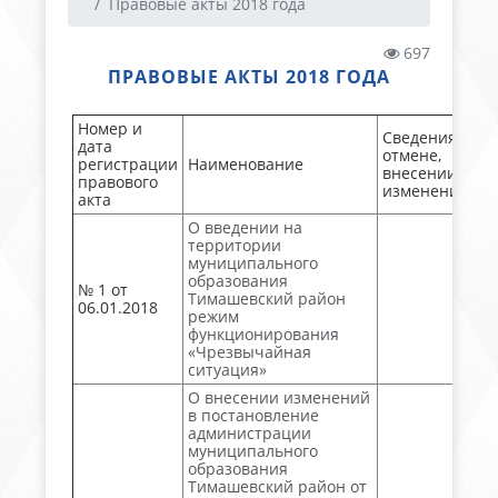
Правовые акты 2018 года
697
ПРАВОВЫЕ АКТЫ 2018 ГОДА
Номер и
Сведения об
дата
отмене,
регистрации
Наименование
внесении
правового
изменений
акта
О введении на
территории
муниципального
образования
№ 1 от
Тимашевский район
06.01.2018
режим
функционирования
«Чрезвычайная
ситуация»
О внесении изменений
в постановление
администрации
муниципального
образования
Тимашевский район от