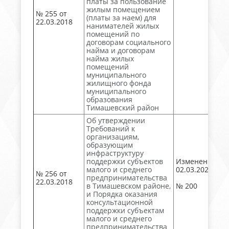
платы за пользование
жилым помещением
№ 255 от
(платы за наем) для
22.03.2018
нанимателей жилых
помещений по
договорам социального
найма и договорам
найма жилых
помещений
муниципального
жилищного фонда
муниципального
образования
Тимашевский район
Об утверждении
Требований к
организациям,
образующим
инфраструктуру
поддержки субъектов
Изменен
малого и среднего
02.03.2023
№ 256 от
предпринимательства
22.03.2018
в Тимашевском районе,
№ 200
и Порядка оказания
консультационной
поддержки субъектам
малого и среднего
предпринимательства