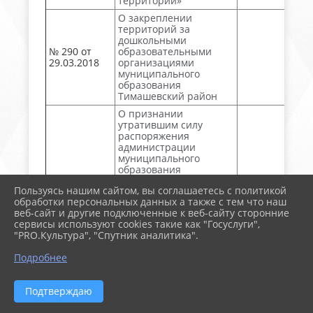
территории»
О закреплении
территорий за
дошкольными
№ 290 от
образовательными
29.03.2018
организациями
муниципального
образования
Тимашевский район
О признании
утратившим силу
распоряжения
администрации
муниципального
образования
Тимашевский район от
Пользуясь нашим сайтом, вы соглашаетесь с политикой
24 марта 2014 года №
обработки персональных данных а также с тем что наш
68-р «О создании
№ 116-p от
веб-сайт и другие подключенные к веб-сайту сторонние
рабочей группы по
04.04.2018
сервисы используют cookies такие как "Госуслуги",
организации и
"PRO.Культура", "Спутник аналитика".
внедрению
научнообоснованной
Подробнее
системы
оздоровительно-
профилактических
Подтверждаю
мероприятий по
лейкозу крупного