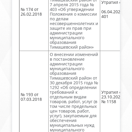
Утратил силу
7 апреля 2015 года №
№ 174 от
403 «Об утверждении
06.04.2020 №
26.02.2018
Положения о комиссии
401
по делам
несовершеннолетних и
защите их прав при
администрации
муниципального
образования
Тимашевский район»
О внесении изменений
в постановление
администрации
муниципального
образования
Тимашевский район от
30 декабря 2015 года №
1292 «Об определении
требований к
Утратил силу
№ 193 от
отдельным видам
23.10.2020
07.03.2018
товаров, работ, услуг (в
№ 1158
том числе предельных
цен товаров, работ,
услуг), закупаемым для
обеспечения
муниципальных нужд
муниципального