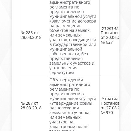
административного
регламента по
предоставлению
муниципальной услуги
«Заключение договора
на размещение
Утратил силу.
объектов на землях
№ 286 от
Постановлени
или земельных
28.03.2018
от 20.06.2019
участках, находящихся
№ 627
в государственной или
муниципальной
собственности, без
предоставления
земельных участков и
установления
сервитутов»
Об утверждении
административного
регламента по
предоставлению
муниципальной услуги
Утратил силу.
№ 287 от
«Утверждение схемы
Постановлени
28.03.2018
расположения
от 27.08.2018
земельного участка
№ 970
или земельных
участков на
кадастровом плане