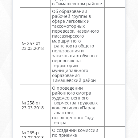
в Тимашевском районе
Об образовании
рабочей группы в
сфере легковых и
таксомоторных
перевозок, наземного
пассажирского
маршрутного
№ 257 от
транспорта общего
23.03.2018
пользования и
заказных автобусных
перевозок на
территории
муниципального
образования
Тимашевский район
О проведении
районного смотра
художественного
№ 258 от
творчества трудовых
23.03.2018
коллективов «Парад
талантов»,
посвященного Году
театра
О создании комиссии
№ 265-р
по приемке
13.07.2018