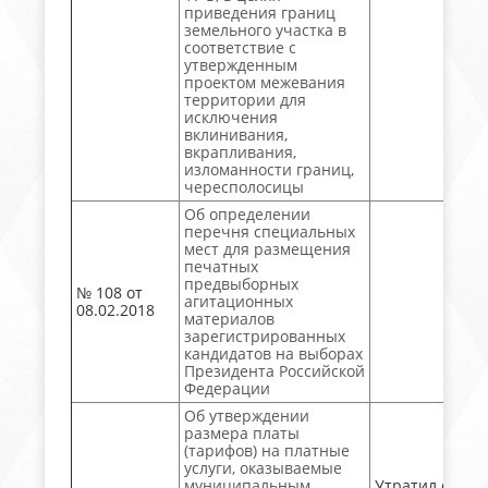
приведения границ
земельного участка в
соответствие с
утвержденным
проектом межевания
территории для
исключения
вклинивания,
вкрапливания,
изломанности границ,
чересполосицы
Об определении
перечня специальных
мест для размещения
печатных
предвыборных
№ 108 от
агитационных
08.02.2018
материалов
зарегистрированных
кандидатов на выборах
Президента Российской
Федерации
Об утверждении
размера платы
(тарифов) на платные
услуги, оказываемые
муниципальным
Утратил силу