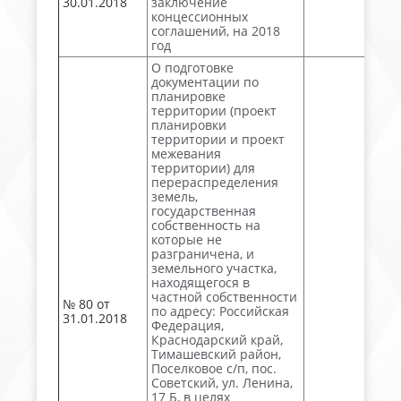
30.01.2018
заключение
концессионных
соглашений, на 2018
год
О подготовке
документации по
планировке
территории (проект
планировки
территории и проект
межевания
территории) для
перераспределения
земель,
государственная
собственность на
которые не
разграничена, и
земельного участка,
находящегося в
частной собственности
№ 80 от
по адресу: Российская
31.01.2018
Федерация,
Краснодарский край,
Тимашевский район,
Поселковое с/п, пос.
Советский, ул. Ленина,
17 Б, в целях