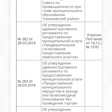
Совета по
промышленности при
главе муниципального
образовании
Тимашевский район»
Об утверждении
административного
регламента по
Утратил силу.
предоставлению
№ 282 от
Постановлени
муниципальной услуги
28.03.2018
от 14.12.2018
«Предварительное
№ 1570
согласование
предоставления
земельного участка»
Об утверждении
административного
регламента по
предоставлению
муниципальной услуги
№ 283 от
«Предоставление
28.03.2018
муниципального
имущества в аренду
или безвозмездное
пользование без
проведения торгов»
Об утверждении