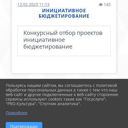
12.02.2023 11:13
145
ИНИЦИАТИВНОЕ
БЮДЖЕТИРОВАНИЕ
Конкурсный отбор проектов
инициативное
бюджетирование
Пользуясь нашим сайтом, вы соглашаетесь с политикой
2026 г. тимрегион.рф
обработки персональных данных а также с тем что наш
Вход
веб-сайт и другие подключенные к веб-сайту сторонние
Карта сайта
сервисы используют cookies такие как "Госуслуги",
Политика обработки персональных данных
"PRO.Культура", "Спутник аналитика".
Подробнее
Сделано на KubCMS
Разработка и поддержка
Подтверждаю