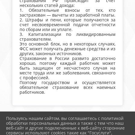
страхования РФ происходит за счет
нескольких статей дохода:
1. Обязательные взносы от тех, кто
застрахован — вычеты из заработной платы.
2. Штрафы и пени, которые получаются за
счет несвоевременной подачи отчетности
по сборам или их уплате.
3. Капитализации по ликвидированным
страхователям.
Это основной блок, но в некоторых случаях,
ФСС может получать денежные средства и из
других, законных источников.
Страхование в России развито достаточно
хорошо, поэтому каждый работник может
быть защищен от несчастного случая на
месте труда или же заболевания, связанного
с профессией.
Поэтому государством и осуществляется
обязательное страхование всех наемных
работников.
Пользуясь нашим сайтом, вы соглашаетесь с политикой
2026 г. тимрегион.рф
обработки персональных данных а также с тем что наш
Вход
веб-сайт и другие подключенные к веб-сайту сторонние
Карта сайта
сервисы используют cookies такие как "Госуслуги",