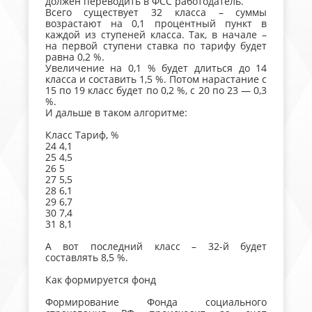
должен переводить в ФСС работодатель.
Всего существует 32 класса – суммы
возрастают на 0,1 процентный пункт в
каждой из ступеней класса. Так, в начале –
на первой ступени ставка по тарифу будет
равна 0,2 %.
Увеличение на 0,1 % будет длиться до 14
класса и составить 1,5 %. Потом нарастание с
15 по 19 класс будет по 0,2 %, с 20 по 23 — 0,3
%.
И дальше в таком алгоритме:
Класс Тариф, %
24 4,1
25 4,5
26 5
27 5,5
28 6,1
29 6,7
30 7,4
31 8,1
А вот последний класс – 32-й будет
составлять 8,5 %.
Как формируется фонд
Формирование Фонда социального